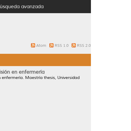
úsqueda avanzada
Atom
RSS 1.0
RSS 2.0
isión en enfermería
n enfermería.
Maestría thesis, Universidad