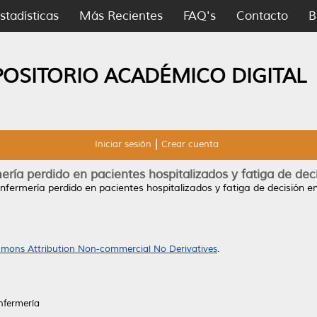
stadísticas
Más Recientes
FAQ's
Contacto
B
POSITORIO ACADÉMICO DIGITAL
Iniciar sesión
Crear cuenta
ría perdido en pacientes hospitalizados y fatiga de dec
nfermería perdido en pacientes hospitalizados y fatiga de decisión e
mons Attribution Non-commercial No Derivatives
.
nfermería