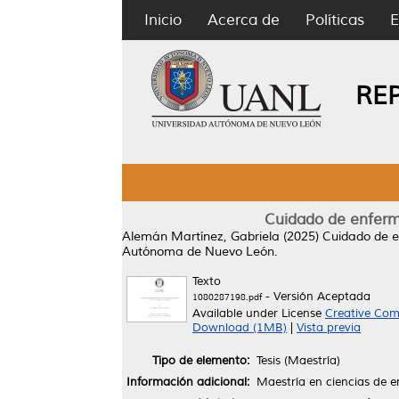
Inicio
Acerca de
Políticas
E
RE
Cuidado de enferme
Alemán Martínez, Gabriela
(2025)
Cuidado de e
Autónoma de Nuevo León.
Texto
- Versión Aceptada
1080287198.pdf
Available under License
Creative Com
Download (1MB)
|
Vista previa
Tipo de elemento:
Tesis (Maestría)
Información adicional:
Maestría en ciencias de e