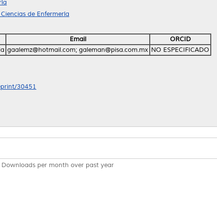
ría
 Ciencias de Enfermería
Email
ORCID
la
gaalemz@hotmail.com; galeman@pisa.com.mx
NO ESPECIFICADO
/eprint/30451
Downloads per month over past year