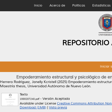
Inicio
Acerca de
Políticas
Estadísticas
REPOSITORIO
Iniciar 
Empoderamiento estructural y psicológico de en
Herrera Rodríguez, Janelly Kcristell
(2025)
Empoderamiento estructural
Maestría thesis, Universidad Autónoma de Nuevo León.
Texto
- Versión Aceptada
1080287248.pdf
Available under License
Creative Commons Attribution Non
Download (1MB)
|
Vista previa