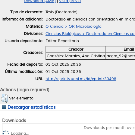
Download (4MB)
|
Vista previa
Tipo de elemento:
Tesis (Doctorado)
Información adicional:
Doctorado en ciencias con orientación en micro
Materias:
Q Ciencia > QR Microbiología
Divisiones:
Ciencias Biológicas > Doctorado en Ciencias co
Usuario depositante:
Editor Repositorio
Creador
Email
Creadores:
González Morales, Ana Cristina
acgm_92@hotm
Fecha del depósito:
01 Oct 2025 20:36
Última modificación:
01 Oct 2025 20:36
URI:
http://eprints.uanl.mx/id/eprint/30498
Actions (login required)
Ver elemento
Descargar estadísticas
Downloads
Downloads per month over
Loading...