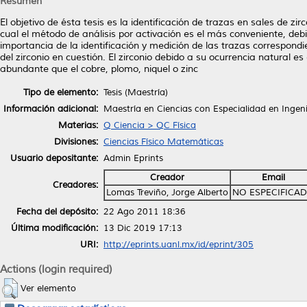
Resumen
El objetivo de ésta tesis es la identificación de trazas en sales de z
cual el método de análisis por activación es el más conveniente, debi
importancia de la identificación y medición de las trazas correspond
del zirconio en cuestión. El zirconio debido a su ocurrencia natural
abundante que el cobre, plomo, niquel o zinc
Tipo de elemento:
Tesis (Maestría)
Información adicional:
Maestría en Ciencias con Especialidad en Ingen
Materias:
Q Ciencia > QC Física
Divisiones:
Ciencias Físico Matemáticas
Usuario depositante:
Admin Eprints
Creador
Email
Creadores:
Lomas Treviño, Jorge Alberto
NO ESPECIFICA
Fecha del depósito:
22 Ago 2011 18:36
Última modificación:
13 Dic 2019 17:13
URI:
http://eprints.uanl.mx/id/eprint/305
Actions (login required)
Ver elemento