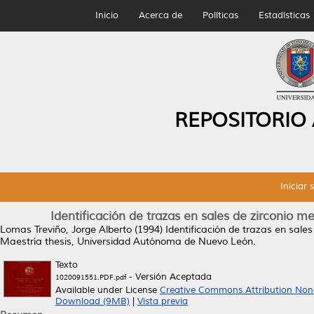
Inicio
Acerca de
Políticas
Estadísticas
REPOSITORIO
Iniciar 
Identificación de trazas en sales de zirconio m
Lomas Treviño, Jorge Alberto
(1994)
Identificación de trazas en sale
Maestría thesis, Universidad Autónoma de Nuevo León.
Texto
- Versión Aceptada
1020091551.PDF.pdf
Available under License
Creative Commons Attribution Non
Download (9MB)
|
Vista previa