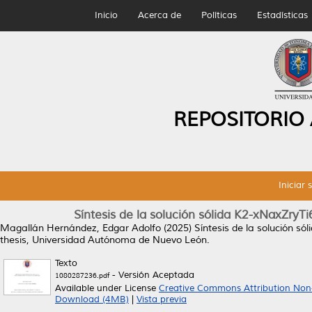
Inicio
Acerca de
Políticas
Estadísticas
REPOSITORIO
Iniciar 
Síntesis de la solución sólida K2-xNaxZryT
Magallán Hernández, Edgar Adolfo
(2025)
Síntesis de la solución só
thesis, Universidad Autónoma de Nuevo León.
Texto
- Versión Aceptada
1080287236.pdf
Available under License
Creative Commons Attribution Non
Download (4MB)
|
Vista previa