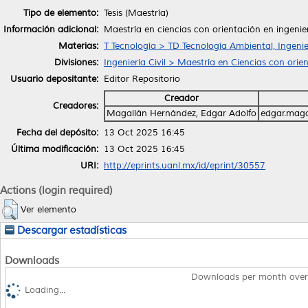
Tipo de elemento:
Tesis (Maestría)
Información adicional:
Maestría en ciencias con orientación en ingenie
Materias:
T Tecnología > TD Tecnología Ambiental, Ingenie
Divisiones:
Ingeniería Civil > Maestría en Ciencias con orie
Usuario depositante:
Editor Repositorio
Creador
Creadores:
Magallán Hernández, Edgar Adolfo
edgar.mag
Fecha del depósito:
13 Oct 2025 16:45
Última modificación:
13 Oct 2025 16:45
URI:
http://eprints.uanl.mx/id/eprint/30557
Actions (login required)
Ver elemento
Descargar estadísticas
Downloads
Downloads per month over
Loading...