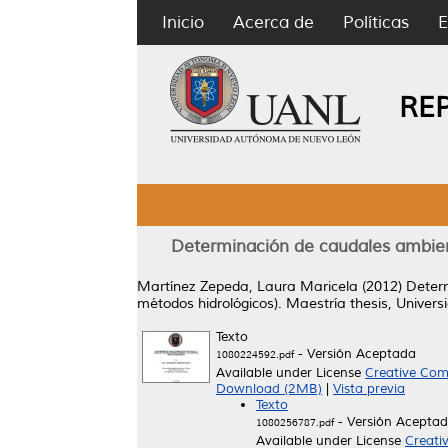
Inicio
Acerca de
Políticas
E
RE
Determinación de caudales ambient
Martínez Zepeda, Laura Maricela
(2012)
Determ
métodos hidrológicos).
Maestría thesis, Univer
Texto
- Versión Aceptada
1080224592.pdf
Available under License
Creative Com
Download (2MB)
|
Vista previa
Texto
- Versión Acepta
1080256787.pdf
Available under License
Creati