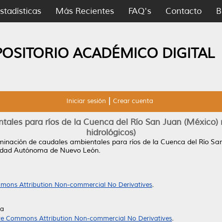
stadísticas
Más Recientes
FAQ's
Contacto
B
POSITORIO ACADÉMICO DIGITAL
Iniciar sesión
Crear cuenta
ales para ríos de la Cuenca del Río San Juan (México)
hidrológicos)
inación de caudales ambientales para ríos de la Cuenca del Río San
sidad Autónoma de Nuevo León.
mons Attribution Non-commercial No Derivatives
.
da
ve Commons Attribution Non-commercial No Derivatives
.