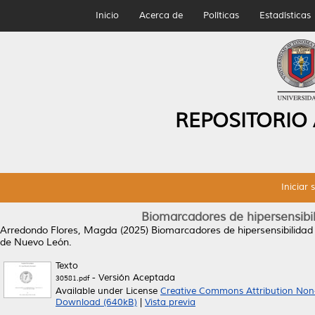
Inicio
Acerca de
Políticas
Estadísticas
REPOSITORIO
Iniciar 
Biomarcadores de hipersensibil
Arredondo Flores, Magda
(2025)
Biomarcadores de hipersensibilidad 
de Nuevo León.
Texto
- Versión Aceptada
30581.pdf
Available under License
Creative Commons Attribution Non
Download (640kB)
|
Vista previa