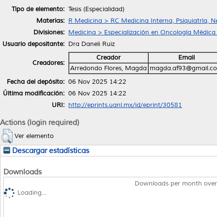
Tipo de elemento:
Tesis (Especialidad)
Materias:
R Medicina > RC Medicina Interna, Psiquiatría, N
Divisiones:
Medicina > Especialización en Oncología Médica
Usuario depositante:
Dra Daneli Ruiz
Creador
Email
Creadores:
Arredondo Flores, Magda
magda.af93@gmail.c
Fecha del depósito:
06 Nov 2025 14:22
Última modificación:
06 Nov 2025 14:22
URI:
http://eprints.uanl.mx/id/eprint/30581
Actions (login required)
Ver elemento
Descargar estadísticas
Downloads
Downloads per month over
Loading...