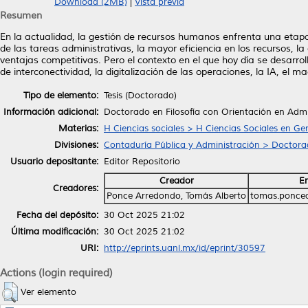
Download (2MB)
|
Vista previa
Resumen
En la actualidad, la gestión de recursos humanos enfrenta una etap
de las tareas administrativas, la mayor eficiencia en los recursos, l
ventajas competitivas. Pero el contexto en el que hoy día se desarro
de interconectividad, la digitalización de las operaciones, la IA, el ma
Tipo de elemento:
Tesis (Doctorado)
Información adicional:
Doctorado en Filosofía con Orientación en Admi
Materias:
H Ciencias sociales > H Ciencias Sociales en Ge
Divisiones:
Contaduría Pública y Administración > Doctorad
Usuario depositante:
Editor Repositorio
Creador
E
Creadores:
Ponce Arredondo, Tomás Alberto
tomas.ponce
Fecha del depósito:
30 Oct 2025 21:02
Última modificación:
30 Oct 2025 21:02
URI:
http://eprints.uanl.mx/id/eprint/30597
Actions (login required)
Ver elemento