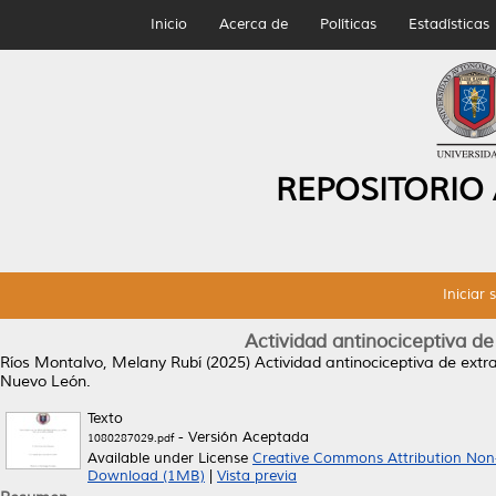
Inicio
Acerca de
Políticas
Estadísticas
REPOSITORIO
Iniciar 
Actividad antinociceptiva de 
Ríos Montalvo, Melany Rubí
(2025)
Actividad antinociceptiva de extra
Nuevo León.
Texto
- Versión Aceptada
1080287029.pdf
Available under License
Creative Commons Attribution Non
Download (1MB)
|
Vista previa