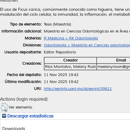
Resumen
El uso de Ficus carica, comúnmente conocido como higuera, tiene un
modulación del ciclo celular, la inmunidad, la inflamación, el metabol
Tipo de elemento:
Tesis (Maestría)
Información adicional:
Maestría en Ciencias Odontológicas en el Área
Materias:
R Medicina > RK Odontología
Divisiones:
Odontología > Maestría en Ciencias odontológi
Usuario depositante:
Editor Repositorio
Creador
Email
Creadores:
Ríos Montalvo, Melany Rubí
meelanyriosm@gm
Fecha del depósito:
11 Nov 2025 19:42
Última modificación:
11 Nov 2025 19:42
URI:
http://eprints.uanl.mx/id/eprint/30621
Actions (login required)
Ver elemento
Descargar estadísticas
Downloads