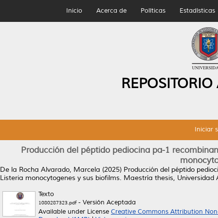
Inicio
Acerca de
Políticas
Estadísticas
REPOSITORIO
Iniciar 
Producción del péptido pediocina pa-1 recombinant
monocytog
De la Rocha Alvarado, Marcela
(2025)
Producción del péptido pedioc
Listeria monocytogenes y sus biofilms.
Maestría thesis, Universida
Texto
- Versión Aceptada
1080287323.pdf
Available under License
Creative Commons Attribution Non