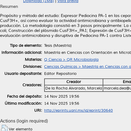
Download (1MB)
|
Vista previa
Resumen
Propósito y método del estudio: Expresar Pediocina PA-1 en las cepas 
CusF3H+, así como evaluar la actividad antimicrobiana y antibiopel
producción. La metodología consistió en 3 pasos principalmente: La 
coli; Construcción del plásmido CusF3H+_PA1; Expresión de CusF3H+_
evaluación antimicrobiana y disruptiva de Pediocina PA-1 contra List
Tipo de elemento:
Tesis (Maestría)
Información adicional:
Maestría en Ciencias con Orientación en Microb
Materias:
Q Ciencia > QR Microbiología
Divisiones:
Ciencias Químicas > Maestría en Ciencias con o
Usuario depositante:
Editor Repositorio
Creador
Emai
Creadores:
De la Rocha Alvarado, Marcela
marcela.dea@u
Fecha del depósito:
14 Nov 2025 19:56
Última modificación:
14 Nov 2025 19:56
URI:
http://eprints.uanl.mx/id/eprint/30640
Actions (login required)
Ver elemento