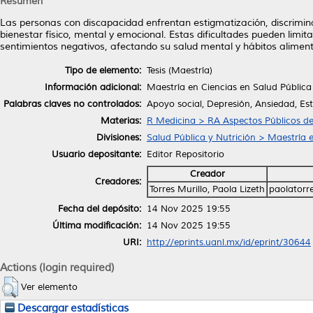
Resumen
Las personas con discapacidad enfrentan estigmatización, discrimina
bienestar físico, mental y emocional. Estas dificultades pueden limi
sentimientos negativos, afectando su salud mental y hábitos alimenta
Tipo de elemento:
Tesis (Maestría)
Información adicional:
Maestría en Ciencias en Salud Pública
Palabras claves no controlados:
Apoyo social, Depresión, Ansiedad, Est
Materias:
R Medicina > RA Aspectos Públicos de
Divisiones:
Salud Pública y Nutrición > Maestría 
Usuario depositante:
Editor Repositorio
Creador
Creadores:
Torres Murillo, Paola Lizeth
paolator
Fecha del depósito:
14 Nov 2025 19:55
Última modificación:
14 Nov 2025 19:55
URI:
http://eprints.uanl.mx/id/eprint/30644
Actions (login required)
Ver elemento
Descargar estadísticas