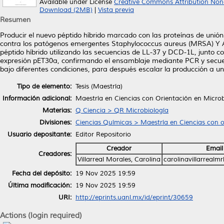
Available under License
Creative Commons Attribution Non
Download (2MB)
|
Vista previa
Resumen
Producir el nuevo péptido híbrido marcado con las proteínas de unión
contra los patógenos emergentes Staphylococcus aureus (MRSA) Y 
péptido híbrido utilizando las secuencias de LL-37 y DCD-1L, junto c
expresión pET30a, confirmando el ensamblaje mediante PCR y secuenc
bajo diferentes condiciones, para después escalar la producción a un l
Tipo de elemento:
Tesis (Maestría)
Información adicional:
Maestría en Ciencias con Orientación en Microb
Materias:
Q Ciencia > QR Microbiología
Divisiones:
Ciencias Químicas > Maestría en Ciencias con o
Usuario depositante:
Editor Repositorio
Creador
Email
Creadores:
Villarreal Morales, Carolina
carolinavillarreal
Fecha del depósito:
19 Nov 2025 19:59
Última modificación:
19 Nov 2025 19:59
URI:
http://eprints.uanl.mx/id/eprint/30659
Actions (login required)