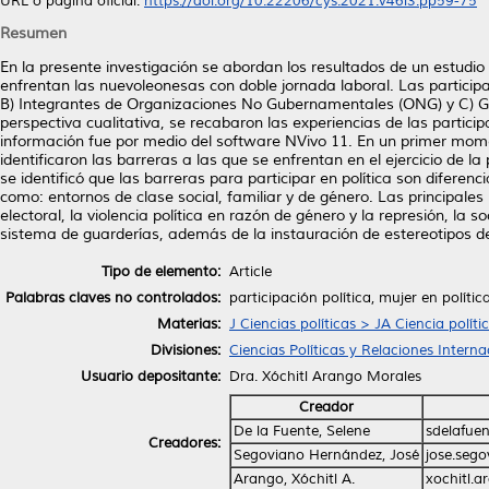
URL o página oficial:
https://doi.org/10.22206/cys.2021.v46i3.pp59-75
Resumen
En la presente investigación se abordan los resultados de un estudio di
enfrentan las nuevoleonesas con doble jornada laboral. Las participa
B) Integrantes de Organizaciones No Gubernamentales (ONG) y C) Gr
perspectiva cualitativa, se recabaron las experiencias de las partici
información fue por medio del software NVivo 11. En un primer momen
identificaron las barreras a las que se enfrentan en el ejercicio de l
se identificó que las barreras para participar en política son difere
como: entornos de clase social, familiar y de género. Las principales 
electoral, la violencia política en razón de género y la represión, la 
sistema de guarderías, además de la instauración de estereotipos de
Tipo de elemento:
Article
Palabras claves no controlados:
participación política, mujer en políti
Materias:
J Ciencias políticas > JA Ciencia políti
Divisiones:
Ciencias Políticas y Relaciones Interna
Usuario depositante:
Dra. Xóchitl Arango Morales
Creador
De la Fuente, Selene
sdelafue
Creadores:
Segoviano Hernández, José
jose.seg
Arango, Xóchitl A.
xochitl.