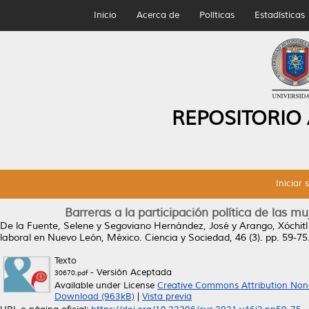
Inicio
Acerca de
Políticas
Estadísticas
REPOSITORIO
Iniciar 
Barreras a la participación política de las 
De la Fuente, Selene
y
Segoviano Hernández, José
y
Arango, Xóchitl
laboral en Nuevo León, México.
Ciencia y Sociedad, 46 (3). pp. 59-7
Texto
- Versión Aceptada
30670.pdf
Available under License
Creative Commons Attribution Non
Download (963kB)
|
Vista previa