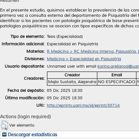
Resumen
En el presente estudio, quisimos establecer la prevalencia de las c
primera vez a consulta externa del departamento de Psiquiatría del 
identificar si los pacientes con patología psiquiátrica de base prese
patologías psiquiátricas se asocian con tipos específicos de dichas 
Tipo de elemento:
Tesis (Especialidad)
Información adicional:
Especialidad en Psiquiatría
Materias:
R Medicina > RC Medicina Interna, Psiquiatría,
Divisiones:
Medicina > Especialidad en Psiquiatría
Usuario depositante:
Unnamed user with email
karina.arellanod@ua
Creador
Email
Creadores:
Mejía Sustaita, Alejandra
NO ESPECIFICADO
Fecha del depósito:
05 Dic 2025 18:30
Última modificación:
05 Dic 2025 18:30
URI:
http://eprints.uanl.mx/id/eprint/30714
Actions (login required)
Ver elemento
Descargar estadísticas