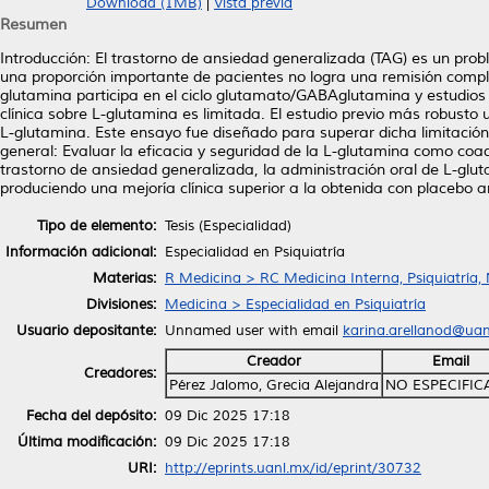
Download (1MB)
|
Vista previa
Resumen
Introducción: El trastorno de ansiedad generalizada (TAG) es un pro
una proporción importante de pacientes no logra una remisión compl
glutamina participa en el ciclo glutamato/GABAglutamina y estudios p
clínica sobre L-glutamina es limitada. El estudio previo más robusto ut
L-glutamina. Este ensayo fue diseñado para superar dicha limitación m
general: Evaluar la eficacia y seguridad de la L-glutamina como coa
trastorno de ansiedad generalizada, la administración oral de L-gl
produciendo una mejoría clínica superior a la obtenida con placebo
Tipo de elemento:
Tesis (Especialidad)
Información adicional:
Especialidad en Psiquiatría
Materias:
R Medicina > RC Medicina Interna, Psiquiatría,
Divisiones:
Medicina > Especialidad en Psiquiatría
Usuario depositante:
Unnamed user with email
karina.arellanod@ua
Creador
Email
Creadores:
Pérez Jalomo, Grecia Alejandra
NO ESPECIFI
Fecha del depósito:
09 Dic 2025 17:18
Última modificación:
09 Dic 2025 17:18
URI:
http://eprints.uanl.mx/id/eprint/30732