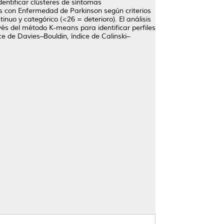
dentificar clústeres de síntomas
tos con Enfermedad de Parkinson según criterios
o y categórico (<26 = deterioro). El análisis
vés del método K-means para identificar perfiles
ce de Davies–Bouldin, índice de Calinski–