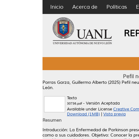
Inicio
Acerca de
Políticas
E
RE
Pefil 
Porras Garza, Guillermo Alberto
(2025)
Pefil ne
León.
Texto
- Versión Aceptada
30736.pdf
Available under License
Creative Com
Download (1MB)
|
Vista previa
Resumen
Introducción: La Enfermedad de Parkinson prese
como a sus cuidadores. Objetivo: Conocer la pr