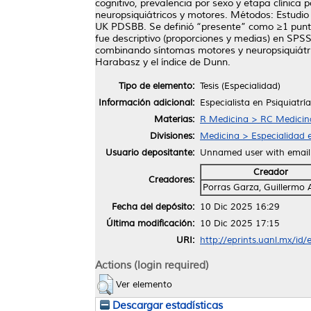
cognitivo, prevalencia por sexo y etapa clínica 
neuropsiquiátricos y motores. Métodos: Estudio 
UK PDSBB. Se definió “presente” como ≥1 punto
fue descriptivo (proporciones y medias) en SPSS
combinando síntomas motores y neuropsiquiátricos
Harabasz y el índice de Dunn.
Tipo de elemento:
Tesis (Especialidad)
Información adicional:
Especialista en Psiquiatría
Materias:
R Medicina > RC Medicina 
Divisiones:
Medicina > Especialidad e
Usuario depositante:
Unnamed user with emai
Creador
Creadores:
Porras Garza, Guillermo 
Fecha del depósito:
10 Dic 2025 16:29
Última modificación:
10 Dic 2025 17:15
URI:
http://eprints.uanl.mx/id
Actions (login required)
Ver elemento
Descargar estadísticas