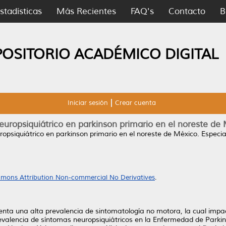
stadísticas
Más Recientes
FAQ's
Contacto
B
POSITORIO ACADÉMICO DIGITAL
Iniciar sesión
Crear cuenta
neuropsiquiátrico en parkinson primario en el noreste de
uropsiquiátrico en parkinson primario en el noreste de México.
Especia
mons Attribution Non-commercial No Derivatives
.
nta una alta prevalencia de sintomatología no motora, la cual impact
evalencia de síntomas neuropsiquiátricos en la Enfermedad de Parkins