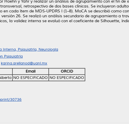
por Hoehn y Yahr y realizar un análisis de agrupamiento con el fin de i
transversal, retrospectivo de dos bases clínicas. Se incluyeron adul
 en cada ítem de MDS-UPDRS I (1–8). MoCA se describió como continu
 versión 26. Se realizó un análisis secundario de agrupamiento a tra
, la validez interna se evaluó con el coeficiente de Silhouette, índi
Interna, Psiquiatría, Neurología
n Psiquiatría
l
karina.arellanod@uanl.mx
Email
ORCID
Alberto
NO ESPECIFICADO
NO ESPECIFICADO
/eprint/30736