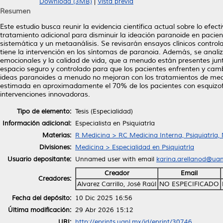
Download (3MB)
|
Vista previa
Resumen
Este estudio busca reunir la evidencia científica actual sobre lo efec
tratamiento adicional para disminuir la ideación paranoide en pacient
sistemática y un metaanálisis. Se revisarán ensayos clínicos contr
tiene la intervención en los síntomas de paranoia. Además, se anali
emocionales y la calidad de vida, que a menudo están presentes junt
espacio seguro y controlado para que los pacientes enfrenten y cam
ideas paranoides a menudo no mejoran con los tratamientos de medica
estimada en aproximadamente el 70% de los pacientes con esquizofre
intervenciones innovadoras.
Tipo de elemento:
Tesis (Especialidad)
Información adicional:
Especialista en Psiquiatría
Materias:
R Medicina > RC Medicina Interna, Psiquiatría,
Divisiones:
Medicina > Especialidad en Psiquiatría
Usuario depositante:
Unnamed user with email
karina.arellanod@ua
Creador
Email
Creadores:
Alvarez Carrillo, José Raúl
NO ESPECIFICADO
Fecha del depósito:
10 Dic 2025 16:56
Última modificación:
29 Abr 2026 15:12
URI:
http://eprints.uanl.mx/id/eprint/30746