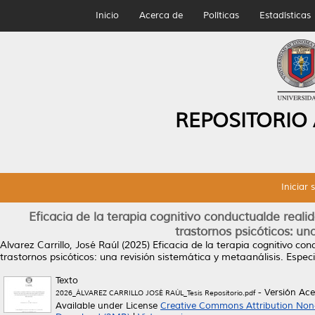
Inicio
Acerca de
Políticas
Estadísticas
REPOSITORIO
Iniciar 
Eficacia de la terapia cognitivo conductualde reali
trastornos psicóticos: un
Alvarez Carrillo, José Raúl
(2025)
Eficacia de la terapia cognitivo co
trastornos psicóticos: una revisión sistemática y metaanálisis.
Especi
Texto
- Versión Ac
2026_ÁLVAREZ CARRILLO JOSÉ RAÚL_Tesis Repositorio.pdf
Available under License
Creative Commons Attribution Non