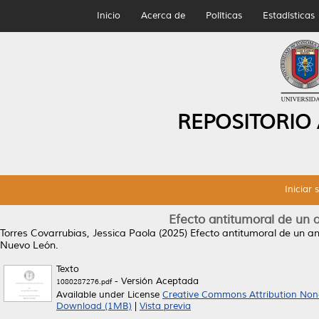
Inicio
Acerca de
Políticas
Estadísticas
REPOSITORIO
Iniciar 
Efecto antitumoral de un 
Torres Covarrubias, Jessica Paola
(2025)
Efecto antitumoral de un a
Nuevo León.
Texto
- Versión Aceptada
1080287276.pdf
Available under License
Creative Commons Attribution Non
Download (1MB)
|
Vista previa