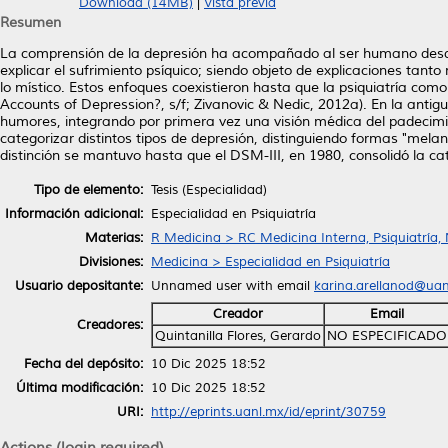
Download (14MB)
|
Vista previa
Resumen
La comprensión de la depresión ha acompañado al ser humano desde
explicar el sufrimiento psíquico; siendo objeto de explicaciones tanto
lo místico. Estos enfoques coexistieron hasta que la psiquiatría co
Accounts of Depression?, s/f; Zivanovic & Nedic, 2012a). En la antigu
humores, integrando por primera vez una visión médica del padecimie
categorizar distintos tipos de depresión, distinguiendo formas "melan
distinción se mantuvo hasta que el DSM-III, en 1980, consolidó la cat
Tipo de elemento:
Tesis (Especialidad)
Información adicional:
Especialidad en Psiquiatría
Materias:
R Medicina > RC Medicina Interna, Psiquiatría,
Divisiones:
Medicina > Especialidad en Psiquiatría
Usuario depositante:
Unnamed user with email
karina.arellanod@ua
Creador
Email
Creadores:
Quintanilla Flores, Gerardo
NO ESPECIFICADO
Fecha del depósito:
10 Dic 2025 18:52
Última modificación:
10 Dic 2025 18:52
URI:
http://eprints.uanl.mx/id/eprint/30759
Actions (login required)