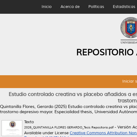
Inicio
Acerca de
Políticas
Estadísticas
REPOSITORIO
Iniciar 
Estudio controlado creatina vs placebo añadidos a 
trastor
Quintanilla Flores, Gerardo
(2025)
Estudio controlado creatina vs pl
trastorno depresivo mayor.
Especialidad thesis, Universidad Autóno
Texto
- Versión A
2026_QUINTANILLA FLORES GERARDO_Tesis Repositorio.pdf
Available under License
Creative Commons Attribution Non