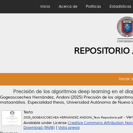
Inicio
Acerca de
Políticas
Estadísticas
REPOSITORIO
Iniciar 
Precisión de los algoritmos deep learning en el dia
Gogeascoechea Hernández, Andoni
(2025)
Precisión de los algoritm
mataanálisis.
Especialidad thesis, Universidad Autónoma de Nuevo 
Texto
- Ver
2026_GOGEASCOECHEA HERNÁNDEZ ANDONI_Tesis Repositorio.pdf
Available under License
Creative Commons Attribution Non
Download (9MB)
|
Vista previa