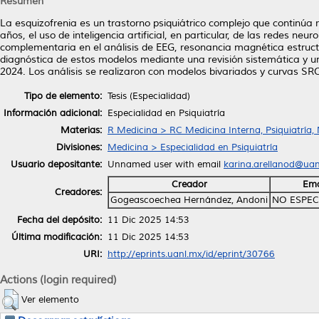
Resumen
La esquizofrenia es un trastorno psiquiátrico complejo que continúa
años, el uso de inteligencia artificial, en particular, de las redes n
complementaria en el análisis de EEG, resonancia magnética estructura
diagnóstica de estos modelos mediante una revisión sistemática y un
2024. Los análisis se realizaron con modelos bivariados y curvas SR
Tipo de elemento:
Tesis (Especialidad)
Información adicional:
Especialidad en Psiquiatría
Materias:
R Medicina > RC Medicina Interna, Psiquiatría,
Divisiones:
Medicina > Especialidad en Psiquiatría
Usuario depositante:
Unnamed user with email
karina.arellanod@ua
Creador
Ema
Creadores:
Gogeascoechea Hernández, Andoni
NO ESPEC
Fecha del depósito:
11 Dic 2025 14:53
Última modificación:
11 Dic 2025 14:53
URI:
http://eprints.uanl.mx/id/eprint/30766
Actions (login required)
Ver elemento