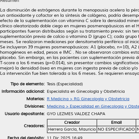
Resumen
La disminución de estrógenos durante la menopausia acelera la pérdi
un antioxidante y cofactor en la síntesis de colágeno, podría desemp
efecto de la suplementación con vitamina C sobre la densidad mine
clínico aleatorizado doble ciego en mujeres posmenopáusicas en el Ho
participantes fueron distribuidas según su tratamiento previo: sin t
suplementación previa de calcio o vitamina D (grupo C); cada grupo f
meses. Se realizaron mediciones por densitometría periférica al inicio
Se incluyeron 39 mujeres posmenopáusicas: A1 (placebo, n=10), A2 (
homogéneos en edad, pesos e IMC . No se observaron cambios estadís
placebo. Sin embargo, en las pacientes con suplementación previa de
T-score a los 6 meses (p=0.014), sin presentar cambios significativo
mejoró la densidad ósea en mujeres con ingesta previa de calcio y/o
La intervención fue bien tolerada a los 6 meses. Se requieren ensay
Tipo de elemento:
Tesis (Especialidad)
Información adicional:
Especialista en Ginecología y Obstetricia
Materias:
R Medicina > RG Ginecología y Obstetricia
Divisiones:
Medicina > Especialidad en Ginecologia y Obste
Usuario depositante:
GYO LEZMES VALDEZ CHAPA
Creador
Email
Creadores:
Herrera García, Mauricio
NO ESPECIFICADO
Fecha del depósito:
11 Dic 2025 16:49