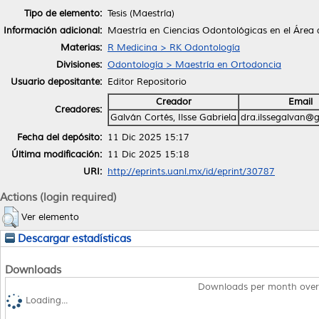
Tipo de elemento:
Tesis (Maestría)
Información adicional:
Maestría en Ciencias Odontológicas en el Área
Materias:
R Medicina > RK Odontología
Divisiones:
Odontología > Maestría en Ortodoncia
Usuario depositante:
Editor Repositorio
Creador
Email
Creadores:
Galván Cortés, Ilsse Gabriela
dra.ilssegalvan@
Fecha del depósito:
11 Dic 2025 15:17
Última modificación:
11 Dic 2025 15:18
URI:
http://eprints.uanl.mx/id/eprint/30787
Actions (login required)
Ver elemento
Descargar estadísticas
Downloads
Downloads per month over
Loading...