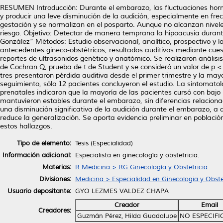
RESUMEN Introducción: Durante el embarazo, las fluctuaciones hormon
y producir una leve disminución de la audición, especialmente en fr
gestación y se normalizan en el posparto. Aunque no alcanzan nivele
riesgo. Objetivo: Detectar de manera temprana la hipoacusia durante
González” Métodos: Estudio observacional, analítico, prospectivo y l
antecedentes gineco-obstétricos, resultados auditivos mediante cues
reportes de ultrasonidos genético y anatómico. Se realizaron anális
de Cochran Q, prueba de t de Student y se consideró un valor de p < 
tres presentaron pérdida auditiva desde el primer trimestre y la may
seguimiento, sólo 12 pacientes concluyeron el estudio. La sintomatolo
prenatales indicaron que la mayoría de las pacientes cursó con bajo 
mantuvieron estables durante el embarazo, sin diferencias relacionad
una disminución significativa de la audición durante el embarazo, a d
reduce la generalización. Se aporta evidencia preliminar en poblac
estos hallazgos.
Tipo de elemento:
Tesis (Especialidad)
Información adicional:
Especialista en ginecología y obstetricia.
Materias:
R Medicina > RG Ginecología y Obstetricia
Divisiones:
Medicina > Especialidad en Ginecologia y Obste
Usuario depositante:
GYO LEZMES VALDEZ CHAPA
Creador
Email
Creadores:
Guzmán Pérez, Hilda Guadalupe
NO ESPECIF