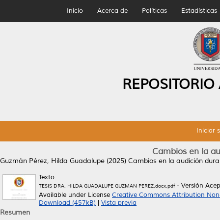
Inicio
Acerca de
Políticas
Estadísticas
REPOSITORIO
Iniciar 
Cambios en la au
Guzmán Pérez, Hilda Guadalupe
(2025)
Cambios en la audición dura
Texto
- Versión Ace
TESIS DRA. HILDA GUADALUPE GUZMAN PEREZ.docx.pdf
Available under License
Creative Commons Attribution Non
Download (457kB)
|
Vista previa
Resumen