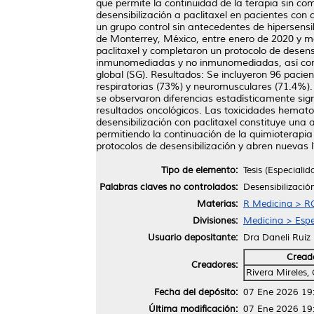
que permite la continuidad de la terapia sin com
desensibilización a paclitaxel en pacientes co
un grupo control sin antecedentes de hipersensib
de Monterrey, México, entre enero de 2020 y ma
paclitaxel y completaron un protocolo de desensi
inmunomediadas y no inmunomediadas, así como l
global (SG). Resultados: Se incluyeron 96 paci
respiratorias (73%) y neuromusculares (71.4%).
se observaron diferencias estadísticamente sign
resultados oncológicos. Las toxicidades hemat
desensibilización con paclitaxel constituye un
permitiendo la continuación de la quimioterapia
protocolos de desensibilización y abren nuevas 
Tipo de elemento:
Tesis (Especialid
Palabras claves no controlados:
Desensibilizació
Materias:
R Medicina > RC
Divisiones:
Medicina > Espe
Usuario depositante:
Dra Daneli Ruiz
Cread
Creadores:
Rivera Mireles,
Fecha del depósito:
07 Ene 2026 19
Última modificación:
07 Ene 2026 19