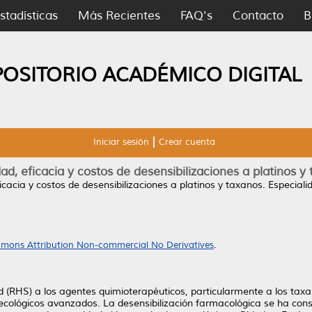
stadísticas
Más Recientes
FAQ's
Contacto
B
POSITORIO ACADÉMICO DIGITAL
Iniciar sesión
Crear cuenta
ad, eficacia y costos de desensibilizaciones a platinos y
icacia y costos de desensibilizaciones a platinos y taxanos.
Especiali
mons Attribution Non-commercial No Derivatives
.
ad (RHS) a los agentes quimioterapéuticos, particularmente a los taxa
ecológicos avanzados. La desensibilización farmacológica se ha con