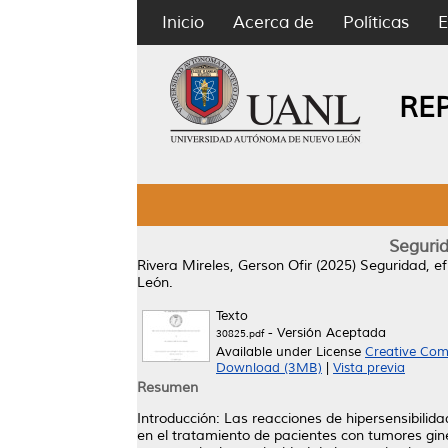
Inicio
Acerca de
Políticas
E
RE
Segurid
Rivera Mireles, Gerson Ofir
(2025)
Seguridad, ef
León.
Texto
- Versión Aceptada
30825.pdf
Available under License
Creative Com
Download (3MB)
|
Vista previa
Resumen
Introducción: Las reacciones de hipersensibilid
en el tratamiento de pacientes con tumores gin