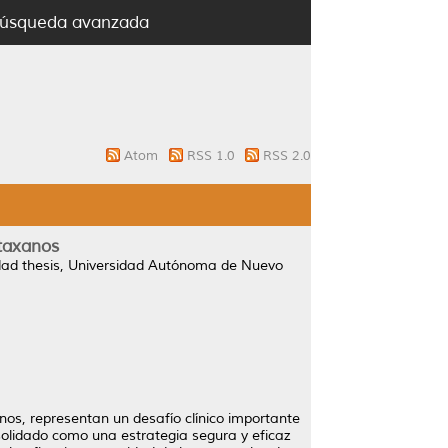
úsqueda avanzada
Atom
RSS 1.0
RSS 2.0
 taxanos
dad thesis, Universidad Autónoma de Nuevo
nos, representan un desafío clínico importante
solidado como una estrategia segura y eficaz