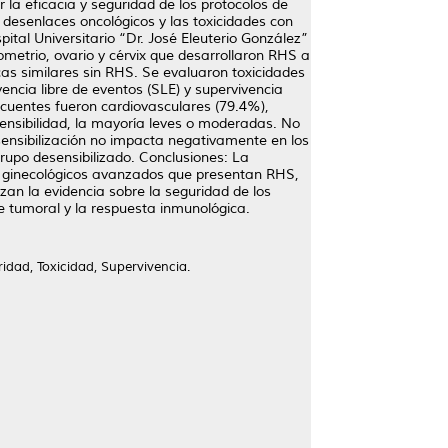
 la eficacia y seguridad de los protocolos de
desenlaces oncológicos y las toxicidades con
ital Universitario “Dr. José Eleuterio González”
metrio, ovario y cérvix que desarrollaron RHS a
icas similares sin RHS. Se evaluaron toxicidades
ncia libre de eventos (SLE) y supervivencia
ecuentes fueron cardiovasculares (79.4%),
sensibilidad, la mayoría leves o moderadas. No
sensibilización no impacta negativamente en los
upo desensibilizado. Conclusiones: La
es ginecológicos avanzados que presentan RHS,
zan la evidencia sobre la seguridad de los
te tumoral y la respuesta inmunológica.
ridad, Toxicidad, Supervivencia.