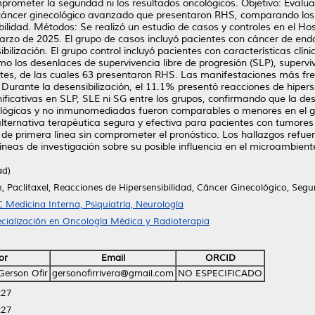
prometer la seguridad ni los resultados oncológicos. Objetivo: Evaluar
n cáncer ginecológico avanzado que presentaron RHS, comparando los 
ilidad. Métodos: Se realizó un estudio de casos y controles en el Hosp
rzo de 2025. El grupo de casos incluyó pacientes con cáncer de endo
bilización. El grupo control incluyó pacientes con características clín
os desenlaces de supervivencia libre de progresión (SLP), supervive
entes, de las cuales 63 presentaron RHS. Las manifestaciones más fr
 Durante la desensibilización, el 11.1% presentó reacciones de hiper
ificativas en SLP, SLE ni SG entre los grupos, confirmando que la de
ológicas y no inmunomediadas fueron comparables o menores en el gr
a alternativa terapéutica segura y efectiva para pacientes con tumor
 de primera línea sin comprometer el pronóstico. Los hallazgos refuer
líneas de investigación sobre su posible influencia en el microambien
ad)
n, Paclitaxel, Reacciones de Hipersensibilidad, Cáncer Ginecológico, Segu
 Medicina Interna, Psiquiatría, Neurología
cialización en Oncología Médica y Radioterapia
or
Email
ORCID
 Gerson Ofir
gersonofirrivera@gmail.com
NO ESPECIFICADO
:27
:27