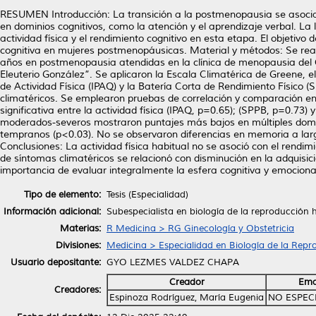
RESUMEN Introducción: La transición a la postmenopausia se asocia
en dominios cognitivos, como la atención y el aprendizaje verbal. La 
actividad física y el rendimiento cognitivo en esta etapa. El objetivo d
cognitiva en mujeres postmenopáusicas. Material y métodos: Se reali
años en postmenopausia atendidas en la clínica de menopausia del Ce
Eleuterio González”. Se aplicaron la Escala Climatérica de Greene, el
de Actividad Física (IPAQ) y la Batería Corta de Rendimiento Físico (
climatéricos. Se emplearon pruebas de correlación y comparación en
significativa entre la actividad física (IPAQ, p=0.65); (SPPB, p=0.73)
moderados-severos mostraron puntajes más bajos en múltiples domin
tempranos (p<0.03). No se observaron diferencias en memoria a largo p
Conclusiones: La actividad física habitual no se asoció con el rend
de síntomas climatéricos se relacionó con disminución en la adquisici
importancia de evaluar integralmente la esfera cognitiva y emocion
Tipo de elemento:
Tesis (Especialidad)
Información adicional:
Subespecialista en biología de la reproducción
Materias:
R Medicina > RG Ginecología y Obstetricia
Divisiones:
Medicina > Especialidad en Biología de la Re
Usuario depositante:
GYO LEZMES VALDEZ CHAPA
Creador
Ema
Creadores:
Espinoza Rodríguez, María Eugenia
NO ESPEC