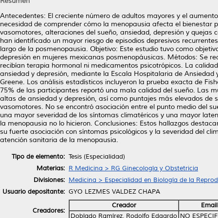
Resumen
Antecedentes: El creciente número de adultos mayores y el aument
necesidad de comprender cómo la menopausia afecta el bienestar p
vasomotores, alteraciones del sueño, ansiedad, depresión y quejas cog
han identificado un mayor riesgo de episodios depresivos recurrentes
largo de la posmenopausia. Objetivo: Este estudio tuvo como objetivo
depresión en mujeres mexicanas posmenopáusicas. Métodos: Se real
recibían terapia hormonal ni medicamentos psicotrópicos. La calidad 
ansiedad y depresión, mediante la Escala Hospitalaria de Ansiedad 
Greene. Los análisis estadísticos incluyeron la prueba exacta de Fis
75% de las participantes reportó una mala calidad del sueño. Las m
altas de ansiedad y depresión, así como puntajes más elevados de s
vasomotores. No se encontró asociación entre el punto medio del sue
una mayor severidad de los síntomas climatéricos y una mayor latenc
la menopausia no lo hicieron. Conclusiones: Estos hallazgos destac
su fuerte asociación con síntomas psicológicos y la severidad del cli
atención sanitaria de la menopausia.
Tipo de elemento:
Tesis (Especialidad)
Materias:
R Medicina > RG Ginecología y Obstetricia
Divisiones:
Medicina > Especialidad en Biología de la Repr
Usuario depositante:
GYO LEZMES VALDEZ CHAPA
Creador
Email
Creadores:
Doblado Ramírez, Rodolfo Edgardo
NO ESPECI