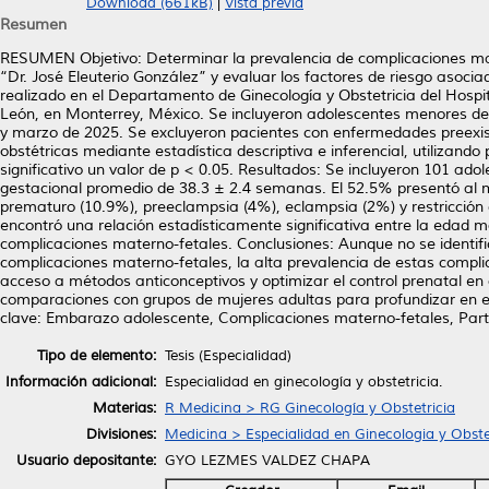
Download (661kB)
|
Vista previa
Resumen
RESUMEN Objetivo: Determinar la prevalencia de complicaciones mat
“Dr. José Eleuterio González” y evaluar los factores de riesgo asocia
realizado en el Departamento de Ginecología y Obstetricia del Hospi
León, en Monterrey, México. Se incluyeron adolescentes menores de
y marzo de 2025. Se excluyeron pacientes con enfermedades preexis
obstétricas mediante estadística descriptiva e inferencial, utiliza
significativo un valor de p < 0.05. Resultados: Se incluyeron 101 
gestacional promedio de 38.3 ± 2.4 semanas. El 52.5% presentó al 
prematuro (10.9%), preeclampsia (4%), eclampsia (2%) y restricción 
encontró una relación estadísticamente significativa entre la edad ma
complicaciones materno-fetales. Conclusiones: Aunque no se identific
complicaciones materno-fetales, la alta prevalencia de estas compli
acceso a métodos anticonceptivos y optimizar el control prenatal 
comparaciones con grupos de mujeres adultas para profundizar en es
clave: Embarazo adolescente, Complicaciones materno-fetales, Part
Tipo de elemento:
Tesis (Especialidad)
Información adicional:
Especialidad en ginecología y obstetricia.
Materias:
R Medicina > RG Ginecología y Obstetricia
Divisiones:
Medicina > Especialidad en Ginecologia y Obste
Usuario depositante:
GYO LEZMES VALDEZ CHAPA