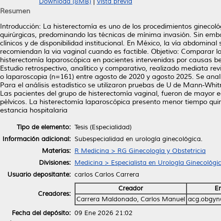
Download (8MB)
|
Vista previa
Resumen
Introducción: La histerectomía es uno de los procedimientos ginecol
quirúrgicas, predominando las técnicas de mínima invasión. Sin emb
clínicos y de disponibilidad institucional. En México, la vía abdomina
recomiendan la via vaginal cuando es factible. Objetivo: Comparar lo
histerectomía laparoscópica en pacientes intervenidas por causas b
Estudio retrospectivo, analítico y comparativo, realizado mediata re
o laparoscopia (n=161) entre agosto de 2020 y agosto 2025. Se analiz
Para el análisis estadístico se utilizaron pruebas de U de Mann-Whit
Las pacientes del grupo de histerectomía vaginal, fueron de mayor
pélvicos. La histerectomía laparoscópica presento menor tiempo quir
estancia hospitalaria
Tipo de elemento:
Tesis (Especialidad)
Información adicional:
Subespecialidad en urología ginecológica.
Materias:
R Medicina > RG Ginecología y Obstetricia
Divisiones:
Medicina > Especialista en Urología Ginecológi
Usuario depositante:
carlos Carlos Carrera
Creador
E
Creadores:
Carrera Maldonado, Carlos Manuel
acg.obgyn
Fecha del depósito:
09 Ene 2026 21:02