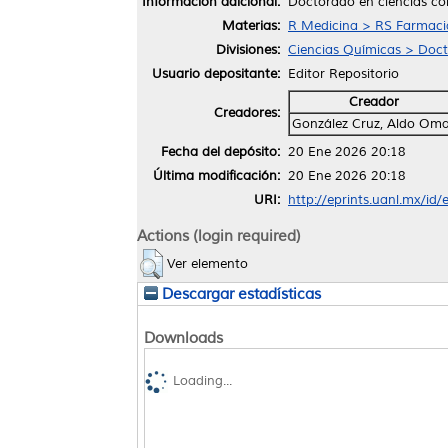
Información adicional:
Doctorado en ciencias co
Materias:
R Medicina > RS Farmaci
Divisiones:
Ciencias Químicas > Doct
Usuario depositante:
Editor Repositorio
Creador
Creadores:
González Cruz, Aldo Om
Fecha del depósito:
20 Ene 2026 20:18
Última modificación:
20 Ene 2026 20:18
URI:
http://eprints.uanl.mx/id
Actions (login required)
Ver elemento
Descargar estadísticas
Downloads
Loading...