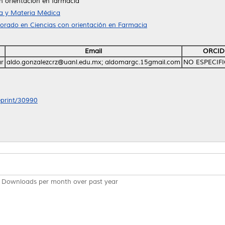
n orientación en farmacia
a y Materia Médica
orado en Ciencias con orientación en Farmacia
Email
ORCID
ar
aldo.gonzalezcrz@uanl.edu.mx; aldomargc.15gmail.com
NO ESPECIF
/eprint/30990
Downloads per month over past year