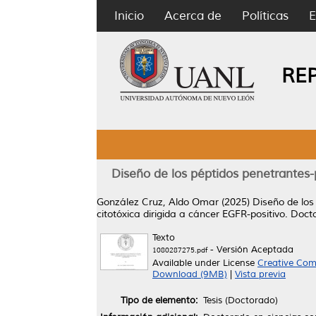
Inicio
Acerca de
Políticas
E
RE
Diseño de los péptidos penetrantes
González Cruz, Aldo Omar
(2025)
Diseño de los
citotóxica dirigida a cáncer EGFR-positivo.
Docto
Texto
- Versión Aceptada
1080287275.pdf
Available under License
Creative Com
Download (9MB)
|
Vista previa
Tipo de elemento:
Tesis (Doctorado)