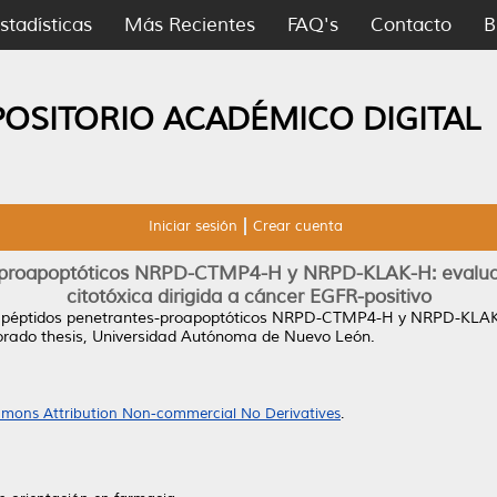
stadísticas
Más Recientes
FAQ's
Contacto
B
POSITORIO ACADÉMICO DIGITAL
Iniciar sesión
Crear cuenta
-proapoptóticos NRPD-CTMP4-H y NRPD-KLAK-H: evaluación
citotóxica dirigida a cáncer EGFR-positivo
 péptidos penetrantes-proapoptóticos NRPD-CTMP4-H y NRPD-KLAK-H: 
rado thesis, Universidad Autónoma de Nuevo León.
mons Attribution Non-commercial No Derivatives
.