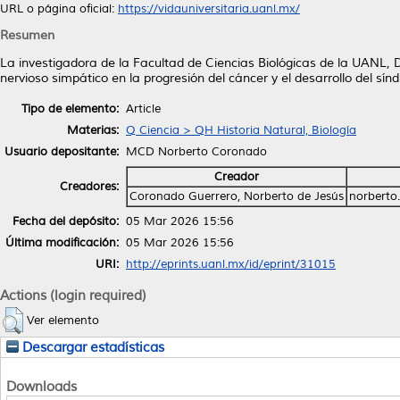
URL o página oficial:
https://vidauniversitaria.uanl.mx/
Resumen
La investigadora de la Facultad de Ciencias Biológicas de la UANL, D
nervioso simpático en la progresión del cáncer y el desarrollo del sí
Tipo de elemento:
Article
Materias:
Q Ciencia > QH Historia Natural, Biología
Usuario depositante:
MCD Norberto Coronado
Creador
Creadores:
Coronado Guerrero, Norberto de Jesús
norberto
Fecha del depósito:
05 Mar 2026 15:56
Última modificación:
05 Mar 2026 15:56
URI:
http://eprints.uanl.mx/id/eprint/31015
Actions (login required)
Ver elemento
Descargar estadísticas
Downloads