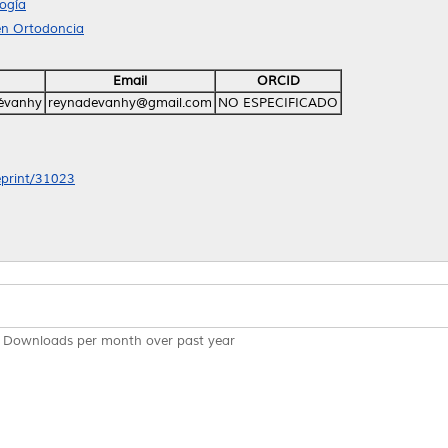
ogía
en Ortodoncia
Email
ORCID
Dévanhy
reynadevanhy@gmail.com
NO ESPECIFICADO
/eprint/31023
Downloads per month over past year