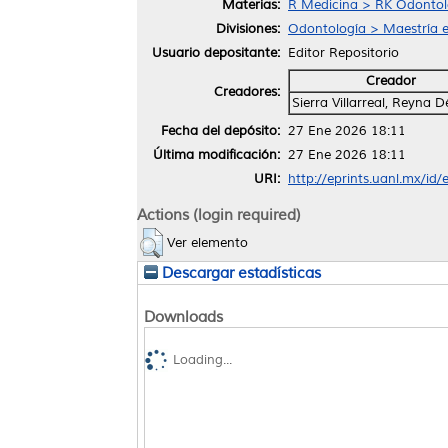
Materias:
R Medicina > RK Odontol
Divisiones:
Odontología > Maestría 
Usuario depositante:
Editor Repositorio
Creador
Creadores:
Sierra Villarreal, Reyna 
Fecha del depósito:
27 Ene 2026 18:11
Última modificación:
27 Ene 2026 18:11
URI:
http://eprints.uanl.mx/id
Actions (login required)
Ver elemento
Descargar estadísticas
Downloads
Loading...