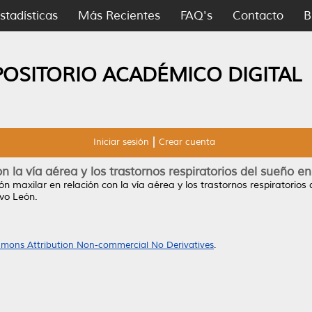
stadísticas
Más Recientes
FAQ's
Contacto
B
POSITORIO ACADÉMICO DIGITAL
Iniciar sesión
Crear cuenta
n la vía aérea y los trastornos respiratorios del sueño 
ón maxilar en relación con la vía aérea y los trastornos respiratorio
vo León.
mons Attribution Non-commercial No Derivatives
.