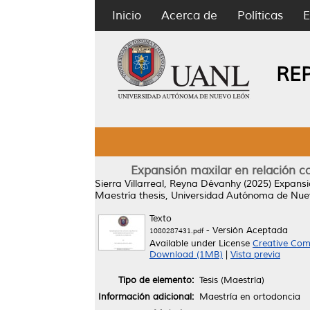
Inicio
Acerca de
Políticas
E
RE
Expansión maxilar en relación co
Sierra Villarreal, Reyna Dévanhy
(2025)
Expansi
Maestría thesis, Universidad Autónoma de Nue
Texto
- Versión Aceptada
1080287431.pdf
Available under License
Creative Com
Download (1MB)
|
Vista previa
Tipo de elemento:
Tesis (Maestría)
Información adicional:
Maestría en ortodoncia