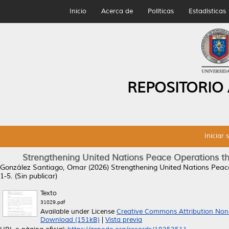
Inicio
Acerca de
Políticas
Estadísticas
REPOSITORIO
Iniciar 
Strengthening United Nations Peace Operations th
González Santiago, Omar
(2026)
Strengthening United Nations Peace
1-5. (Sin publicar)
Texto
31029.pdf
Available under License
Creative Commons Attribution Non
Download (151kB)
|
Vista previa