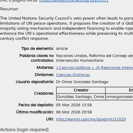
URL o página oficial:
https://zenodo.org/records/18353511
Resumen
The United Nations Security Council’s veto power often leads to paraly
limitations of UN peace operations. It proposes the creation of a Gl
majority voting mechanism and independent financing to enable rapid, 
enhance the UN's operational effectiveness while preserving its mult
century conflict response.
Tipo de elemento:
Article
Palabras claves no
Naciones Unidas, Reforma del Consejo de
controlados:
Intervención Humanitaria
Materias:
J Ciencias políticas > JX Relaciones inter
Divisiones:
Ciencias Químicas
Usuario depositante:
Dr Omar Gonzalez-Santiago
Creador
Em
Creadores:
González Santiago, Omar
omar.gonzalez
Fecha del depósito:
05 Mar 2026 15:56
Última modificación:
06 Mar 2026 20:58
URI:
http://eprints.uanl.mx/id/eprint/31029
Actions (login required)