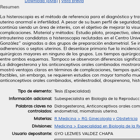
Download (8MB)
|
Vista previa
Resumen
La histeroscopia es el método de referencia para el diagnóstico y tr
uterino anormal e infertilidad. A pesar de su buen perfil de segurida
continúa siendo un área de interés, con el objetivo de mejorar la visu
complicaciones. Material y métodos: Estudio piloto, prospectivo, al
intrauterina candidatas a histeroscopia reclutadas en el Centro Unive
González” asignadas a dos grupos de preparación endometrial. Se in
adherencias o septos uterinos. El desenlace primario fue la incidenc
quirúrgicas mayores en ninguno de los grupos. Los tiempos quirúrgico
entre ambos esquemas. Tampoco se observaron diferencias significati
La didrogesterona y los anticonceptivos orales combinados mostraro
mostró ventajas claras en términos de complicaciones, tiempos quirú
factibles, sin embargo, se requieren estudios con mayor tamaño mue
anticonceptivos orales combinados, etinilestradiol, drospirenona, his
Tipo de elemento:
Tesis (Especialidad)
Información adicional:
Subespecialista en Biología de la Reprodu
Palabras claves no
Didrogesterona, Anticonceptivos orales comb
controlados:
endometrial, miomatosis uterina.
Materias:
R Medicina > RG Ginecología y Obstetricia
Divisiones:
Medicina > Especialidad en Biología de la
Usuario depositante:
GYO LEZMES VALDEZ CHAPA