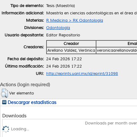
Tipo de elemento:
Tesis (Maestría)
Información adicional:
Maestría en ciencias odontológicas en el área 
Materias:
R Medicina > RK Odontología
Divisiones:
Odontología
Usuario depositante:
Editor Repositorio
Creador
Emai
Creadores:
Arellano Valdez, Verónica
veronicaarellanoval
Fecha del depósito:
24 Feb 2026 17:22
Última modificación:
24 Feb 2026 17:22
URI:
http://eprints.uanl.mx/id/eprint/31098
Actions (login required)
Ver elemento
Descargar estadísticas
Downloads
Downloads per month over
Loading...