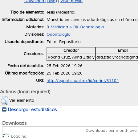
Download (1MB)
|
Vista previa
Tipo de elemento:
Tesis (Maestría)
Información adicional:
Maestría en ciencias odontológicas en el área 
Materias:
R Medicina > RK Odontología
Divisiones:
Odontología
Usuario depositante:
Editor Repositorio
Creador
Email
Creadores:
Rocha Cruz, Alma Zitlaly
dra.zitlalyrocha@gma
Fecha del depósito:
25 Feb 2026 19:26
Última modificación:
25 Feb 2026 19:26
URI:
http://eprints.uanl.mx/id/eprint/31104
Actions (login required)
Ver elemento
Descargar estadísticas
Downloads
Downloads per month over
Loading...