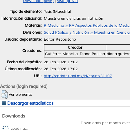
Download (6MB)
|
Vista previa
Tipo de elemento:
Tesis (Maestría)
Información adicional:
Maestría en ciencias en nutrición
Materias:
R Medicina > RA Aspectos Públicos de la Medic
Divisiones:
Salud Pública y Nutrición > Maestría en Ciencia
Usuario depositante:
Editor Repositorio
Creador
Creadores:
Gutiérrez Mancilla, Diana Paulina
diana.gutie
Fecha del depósito:
26 Feb 2026 17:02
Última modificación:
26 Feb 2026 17:02
URI:
http://eprints.uanl.mx/id/eprint/31107
Actions (login required)
Ver elemento
Descargar estadísticas
Downloads
Downloads per month over
Loading...