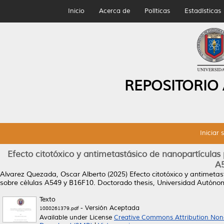
Inicio
Acerca de
Políticas
Estadísticas
REPOSITORIO
Iniciar 
Efecto citotóxico y antimetastásico de nanopartícula
A
Alvarez Quezada, Oscar Alberto
(2025)
Efecto citotóxico y antimeta
sobre células A549 y B16F10.
Doctorado thesis, Universidad Autóno
Texto
- Versión Aceptada
1080261379.pdf
Available under License
Creative Commons Attribution Non