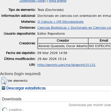
Download (3MB)
|
Vista previa
Tipo de elemento:
Tesis (Doctorado)
Información adicional:
Doctorado en ciencias con orientación en inmu
Materias:
Q Ciencia > QR Microbiología
Divisiones:
Ciencias Biológicas > Doctorado en Ciencias co
Usuario depositante:
Editor Repositorio
Creador
Email
Creadores:
Alvarez Quezada, Oscar Alberto
NO ESPECIFI
Fecha del depósito:
09 Mar 2026 14:56
Última modificación:
29 Abr 2026 15:14
URI:
http://eprints.uanl.mx/id/eprint/31131
Actions (login required)
Ver elemento
Descargar estadísticas
Downloads
Downloads per month over
Loading...