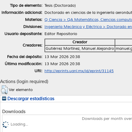
Tipo de elemento:
Tesis (Doctorado)
Información adicional:
Doctorado en ciencias de la ingeniería aeronáu
Materias:
Q Ciencia > QA Matemáticas, Ciencias computa
Divisiones:
Ingeniería Mecánica y Eléctrica > Doctorado en
Usuario depositante:
Editor Repositorio
Creador
Creadores:
Gutiérrez Martínez, Manuel Alejandro
manuel.g
Fecha del depósito:
13 Mar 2026 20:38
Última modificación:
13 Mar 2026 20:38
URI:
http://eprints.uanl.mx/id/eprint/31145
Actions (login required)
Ver elemento
Descargar estadísticas
Downloads
Downloads per month over
Loading...