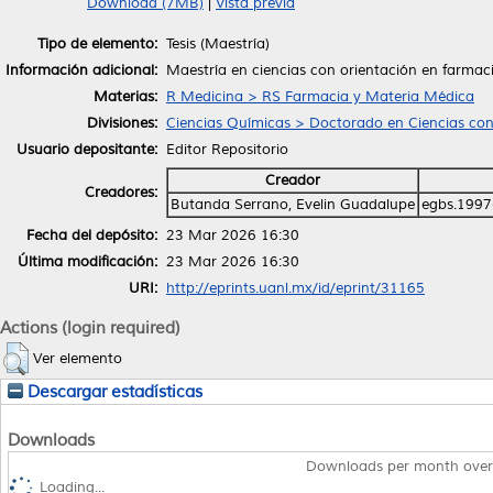
Download (7MB)
|
Vista previa
Tipo de elemento:
Tesis (Maestría)
Información adicional:
Maestría en ciencias con orientación en farmac
Materias:
R Medicina > RS Farmacia y Materia Médica
Divisiones:
Ciencias Químicas > Doctorado en Ciencias con
Usuario depositante:
Editor Repositorio
Creador
Creadores:
Butanda Serrano, Evelin Guadalupe
egbs.1997
Fecha del depósito:
23 Mar 2026 16:30
Última modificación:
23 Mar 2026 16:30
URI:
http://eprints.uanl.mx/id/eprint/31165
Actions (login required)
Ver elemento
Descargar estadísticas
Downloads
Downloads per month over
Loading...