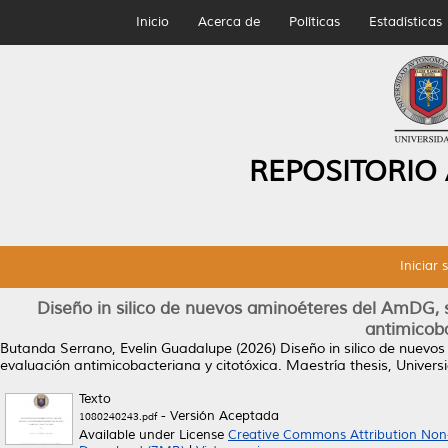
Inicio
Acerca de
Políticas
Estadísticas
REPOSITORIO
Iniciar 
Diseño in silico de nuevos aminoéteres del AmDG, s
antimicoba
Butanda Serrano, Evelin Guadalupe
(2026)
Diseño in silico de nuevo
evaluación antimicobacteriana y citotóxica.
Maestría thesis, Univer
Texto
- Versión Aceptada
1080240243.pdf
Available under License
Creative Commons Attribution Non