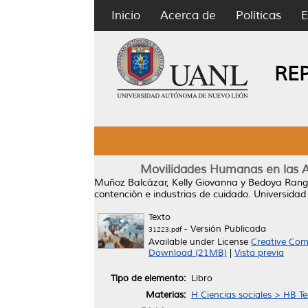
Inicio
Acerca de
Políticas
E
RE
Movilidades Humanas en las Am
Muñoz Balcázar, Kelly Giovanna
y
Bedoya Range
contención e industrias de cuidado.
Universidad
Texto
- Versión Publicada
31223.pdf
Available under License
Creative Com
Download (21MB)
|
Vista previa
Tipo de elemento:
Libro
Materias:
H Ciencias sociales > HB T