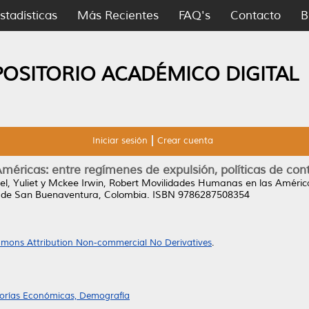
stadísticas
Más Recientes
FAQ's
Contacto
B
POSITORIO ACADÉMICO DIGITAL
Iniciar sesión
Crear cuenta
éricas: entre regímenes de expulsión, políticas de cont
l, Yuliet
y
Mckee Irwin, Robert
Movilidades Humanas en las Américas
 de San Buenaventura, Colombia. ISBN 9786287508354
mons Attribution Non-commercial No Derivatives
.
eorías Económicas, Demografía