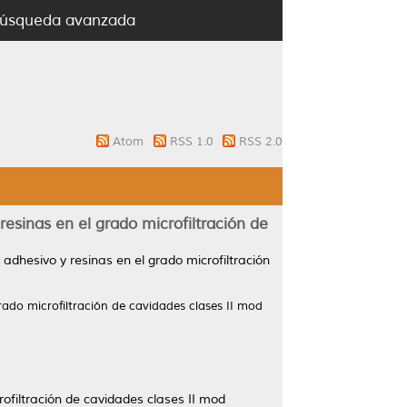
úsqueda avanzada
Atom
RSS 1.0
RSS 2.0
resinas en el grado microfiltración de
adhesivo y resinas en el grado microfiltración
rado microfiltración de cavidades clases II mod
rofiltración de cavidades clases II mod