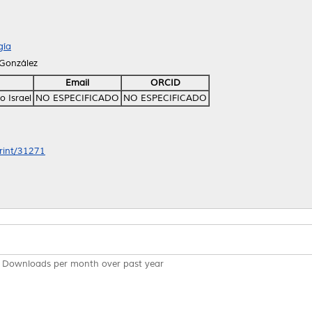
gía
 González
Email
ORCID
o Israel
NO ESPECIFICADO
NO ESPECIFICADO
print/31271
Downloads per month over past year