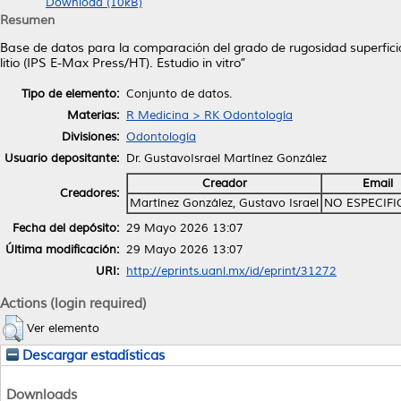
Download (10kB)
Resumen
Base de datos para la comparación del grado de rugosidad superficial 
litio (IPS E-Max Press/HT). Estudio in vitro”
Tipo de elemento:
Conjunto de datos.
Materias:
R Medicina > RK Odontología
Divisiones:
Odontología
Usuario depositante:
Dr. GustavoIsrael Martínez González
Creador
Email
Creadores:
Martínez González, Gustavo Israel
NO ESPECIF
Fecha del depósito:
29 Mayo 2026 13:07
Última modificación:
29 Mayo 2026 13:07
URI:
http://eprints.uanl.mx/id/eprint/31272
Actions (login required)
Ver elemento
Descargar estadísticas
Downloads