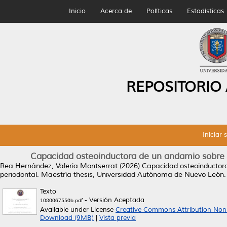
Inicio
Acerca de
Políticas
Estadísticas
REPOSITORIO
Iniciar 
Capacidad osteoinductora de un andamio sobre c
Rea Hernández, Valeria Montserrat
(2026)
Capacidad osteoinductora
periodontal.
Maestría thesis, Universidad Autónoma de Nuevo León.
Texto
- Versión Aceptada
1080067550b.pdf
Available under License
Creative Commons Attribution Non
Download (9MB)
|
Vista previa