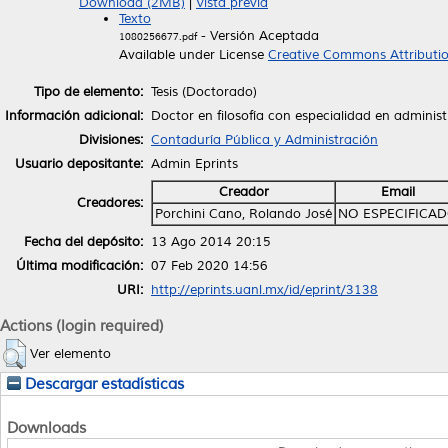
Download (2MB)
|
Vista previa
Texto
- Versión Aceptada
1080256677.pdf
Available under License
Creative Commons Attributi
Tipo de elemento:
Tesis (Doctorado)
Información adicional:
Doctor en filosofía con especialidad en adminis
Divisiones:
Contaduría Pública y Administración
Usuario depositante:
Admin Eprints
Creador
Email
Creadores:
Porchini Cano, Rolando José
NO ESPECIFICA
Fecha del depósito:
13 Ago 2014 20:15
Última modificación:
07 Feb 2020 14:56
URI:
http://eprints.uanl.mx/id/eprint/3138
Actions (login required)
Ver elemento
Descargar estadísticas
Downloads