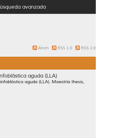
úsqueda avanzada
Atom
RSS 1.0
RSS 2.0
nfoblástica aguda (LLA)
infoblástica aguda (LLA).
Maestría thesis,