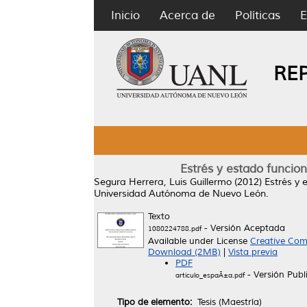
Inicio
Acerca de
Políticas
E
RE
Estrés y estado funcio
Segura Herrera, Luis Guillermo
(2012)
Estrés y 
Universidad Autónoma de Nuevo León.
Texto
- Versión Aceptada
1080224788.pdf
Available under License
Creative Com
Download (2MB)
|
Vista previa
PDF
- Versión Publ
articulo_espaÃ±a.pdf
Tipo de elemento:
Tesis (Maestría)