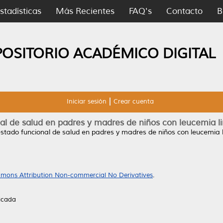
stadísticas
Más Recientes
FAQ's
Contacto
B
POSITORIO ACADÉMICO DIGITAL
Iniciar sesión
Crear cuenta
nal de salud en padres y madres de niños con leucemia li
estado funcional de salud en padres y madres de niños con leucemia l
mons Attribution Non-commercial No Derivatives
.
icada