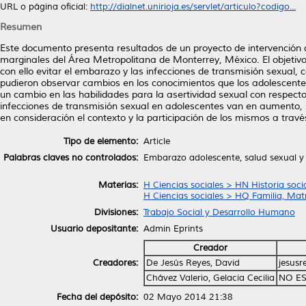
URL o página oficial:
http://dialnet.unirioja.es/servlet/articulo?codigo...
Resumen
Este documento presenta resultados de un proyecto de intervención d
marginales del Área Metropolitana de Monterrey, México. El objetivo d
con ello evitar el embarazo y las infecciones de transmisión sexual, co
pudieron observar cambios en los conocimientos que los adolescente
un cambio en las habilidades para la asertividad sexual con respecto
infecciones de transmisión sexual en adolescentes van en aumento, s
en consideración el contexto y la participación de los mismos a travé
Tipo de elemento:
Article
Palabras claves no controlados:
Embarazo adolescente, salud sexual y 
Materias:
H Ciencias sociales > HN Historia socia
H Ciencias sociales > HQ Familia, Ma
Divisiones:
Trabajo Social y Desarrollo Humano
Usuario depositante:
Admin Eprints
Creador
Creadores:
De Jesús Reyes, David
jesus
Chávez Valerio, Gelacia Cecilia
NO ES
Fecha del depósito:
02 Mayo 2014 21:38