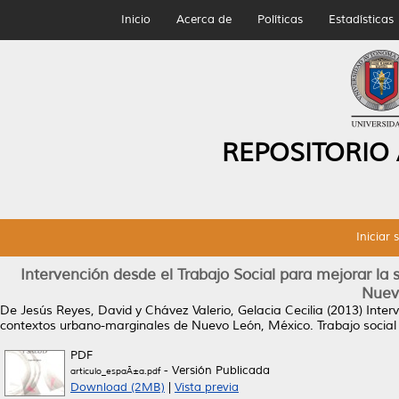
Inicio
Acerca de
Políticas
Estadísticas
REPOSITORIO
Iniciar 
Intervención desde el Trabajo Social para mejorar la
Nuev
De Jesús Reyes, David
y
Chávez Valerio, Gelacia Cecilia
(2013)
Inter
contextos urbano-marginales de Nuevo León, México.
Trabajo social
PDF
- Versión Publicada
articulo_espaÃ±a.pdf
Download (2MB)
|
Vista previa