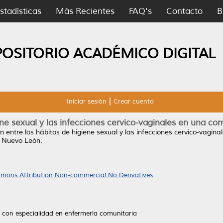
stadísticas
Más Recientes
FAQ's
Contacto
B
POSITORIO ACADÉMICO DIGITAL
Iniciar sesión
Crear cuenta
iene sexual y las infecciones cervico-vaginales en una c
n entre los hábitos de higiene sexual y las infecciones cervico-vag
 Nuevo León.
mons Attribution Non-commercial No Derivatives
.
 con especialidad en enfermería comunitaria