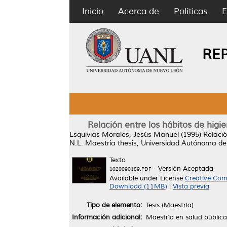
Inicio
Acerca de
Políticas
E
RE
Relación entre los hábitos de hig
Esquivias Morales, Jesús Manuel
(1995)
Relació
N.L.
Maestría thesis, Universidad Autónoma de
Texto
- Versión Aceptada
1020090189.PDF
Available under License
Creative Com
Download (11MB)
|
Vista previa
Tipo de elemento:
Tesis (Maestría)
Información adicional:
Maestría en salud pública