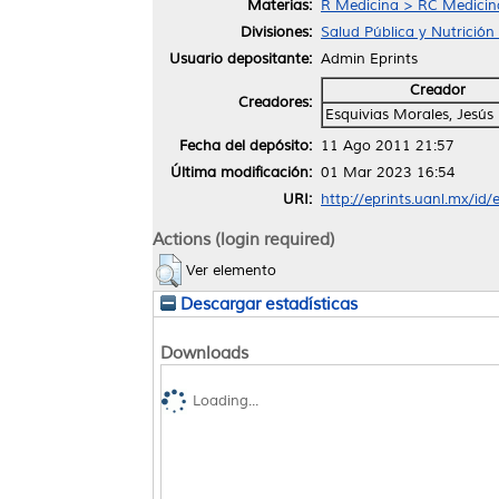
Materias:
R Medicina > RC Medicina 
Divisiones:
Salud Pública y Nutrición
Usuario depositante:
Admin Eprints
Creador
Creadores:
Esquivias Morales, Jesú
Fecha del depósito:
11 Ago 2011 21:57
Última modificación:
01 Mar 2023 16:54
URI:
http://eprints.uanl.mx/id/
Actions (login required)
Ver elemento
Descargar estadísticas
Downloads
Loading...