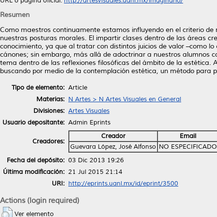
URL o página oficial:
http://artesvisuales.uanl.mx/imaginario/
Resumen
Como maestros continuamente estamos influyendo en el criterio de 
nuestras posturas morales. El impartir clases dentro de las áreas cr
conocimiento, ya que al tratar con distintos juicios de valor –como l
cánones; sin embargo, más allá de adoctrinar a nuestros alumnos co
tema dentro de las reflexiones filosóficas del ámbito de la estética.
buscando por medio de la contemplación estética, un método para po
Tipo de elemento:
Article
Materias:
N Artes > N Artes Visuales en General
Divisiones:
Artes Visuales
Usuario depositante:
Admin Eprints
Creador
Email
Creadores:
Guevara López, José Alfonso
NO ESPECIFICADO
Fecha del depósito:
03 Dic 2013 19:26
Última modificación:
21 Jul 2015 21:14
URI:
http://eprints.uanl.mx/id/eprint/3500
Actions (login required)
Ver elemento