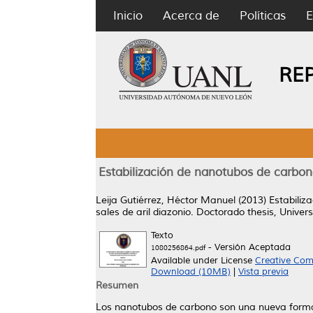
Inicio
Acerca de
Políticas
E
RE
Estabilización de nanotubos de carbono
Leija Gutiérrez, Héctor Manuel
(2013)
Estabiliz
sales de aril diazonio.
Doctorado thesis, Unive
Texto
- Versión Aceptada
1080256864.pdf
Available under License
Creative Com
Download (10MB)
|
Vista previa
Resumen
Los nanotubos de carbono son una nueva forma a