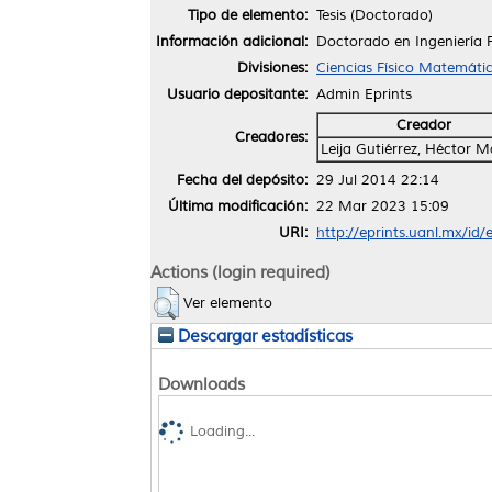
Tipo de elemento:
Tesis (Doctorado)
Información adicional:
Doctorado en Ingeniería Fí
Divisiones:
Ciencias Físico Matemáti
Usuario depositante:
Admin Eprints
Creador
Creadores:
Leija Gutiérrez, Héctor 
Fecha del depósito:
29 Jul 2014 22:14
Última modificación:
22 Mar 2023 15:09
URI:
http://eprints.uanl.mx/id/
Actions (login required)
Ver elemento
Descargar estadísticas
Downloads
Loading...