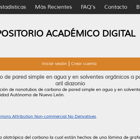
stadísticas
Más Recientes
FAQ's
Contacto
B
POSITORIO ACADÉMICO DIGITAL
Iniciar sesión
Crear cuenta
 de pared simple en agua y en solventes orgánicos a par
aril diazonio
ación de nanotubos de carbono de pared simple en agua y en solventes
rsidad Autónoma de Nuevo León.
mons Attribution Non-commercial No Derivatives
.
lotrópica del carbono la cual están hechos de una lámina de grafeno