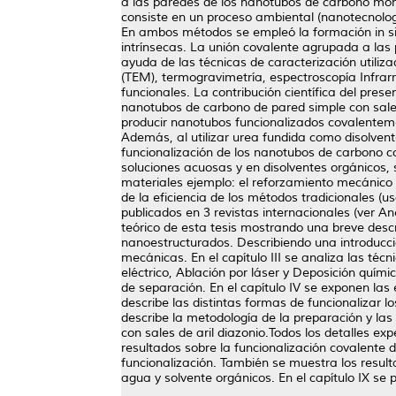
a las paredes de los nanotubos de carbono mono
consiste en un proceso ambiental (nanotecnolo
En ambos métodos se empleó la formación in situ
intrínsecas. La unión covalente agrupada a las
ayuda de las técnicas de caracterización utiliza
(TEM), termogravimetría, espectroscopía Infrar
funcionales. La contribución científica del pres
nanotubos de carbono de pared simple con sales
producir nanotubos funcionalizados covalenteme
Además, al utilizar urea fundida como disolven
funcionalización de los nanotubos de carbono co
soluciones acuosas y en disolventes orgánicos, 
materiales ejemplo: el reforzamiento mecánico 
de la eficiencia de los métodos tradicionales (
publicados en 3 revistas internacionales (ver Ane
teórico de esta tesis mostrando una breve descr
nanoestructurados. Describiendo una introducció
mecánicas. En el capítulo III se analiza las té
eléctrico, Ablación por láser y Deposición quí
de separación. En el capítulo IV se exponen las
describe las distintas formas de funcionalizar l
describe la metodología de la preparación y l
con sales de aril diazonio.Todos los detalles exp
resultados sobre la funcionalización covalente 
funcionalización. También se muestra los result
agua y solvente orgánicos. En el capítulo IX se