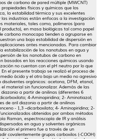
ubos de carbono de pared múltiple (MWCNT)
propiedades físicas y químicas que los
a, la estabilidad térmica y sus excelentes
 las industrias están enfocas a la investigación
es materiales, tales como, polímeros (para
el producto), en masa biológicas tal como papel
s de carbono monocapa tienden a agruparse en
uestran una baja estabilidad de dispersión en
s aplicaciones antes mencionadas. Para cambiar
la estabilización de los nanotubos en agua y
spersión de los nanotubos de carbono en
tán basados en las reacciones químicas usando
ización no cuentan con el pH neutro por lo que
n el presente trabajo se realizó el proceso de
medio ácido y el otro bajo un medio no agresivo
o disolventes orgánicos: acetona, DFM, etanol,
 el material sin funcionalizar. Además de las
iazonio a partir de anilinas (diferentes 6
icarboxilato; 4‐Aminopiridina; 2- Aminotiazol;
 de aril diazonio a partir de anilinas
nceno - 1,3 –dicarboxilato; 4‐ Aminopiridina; 2-
Ts funcionalizados obtenidos por ambos métodos
pía Raman, espectroscopía de IR y análisis
dispersados en agua y solventes orgánicos
lización el primero fue a través de un
añadir covalentemente grupos carboxilos (-COOH)