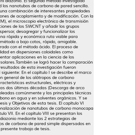
ril diazonio. El segundo método investigado
 los nanotubos de carbono de pared sencilla.
an una combinación de interesantes propiedades
iones de acoplamiento y de modificación. Con la
EM), el microscopio electrónico de transmisión
aciones de los SWCNT y añadir los grupos
spersar, desagregar y funcionalizar los
una rápida y económica ruta viable para
 método a bajo cotos, rápido, amigable.
rado con el método ácido. El proceso de
lidad en dispersiones coloidales como
ntar aplicaciones en la ciencia de los
s solares.También se logró hacer la comparación
resultados de esta investigación fueron
 siguiente: En el capítulo I se describe el marco
ón general de los alótropos de carbono
cterísticas estructurales, eléctricas y
e las dos últimas décadas (Descarga de arco
mpleadas comúnmente y las principales técnicas
arbono en agua y en solventes orgánicos. Y se
is y Objetivos de esta tesis. El capítulo VI
cionalización de nanotubos de carbono monocapa
lo VII. En el capítulo VIII se presentan los
 diazonio mediante las 2 estrategias de
ubos de carbono de pared simple dispersados en
presente trabajo de tesis.