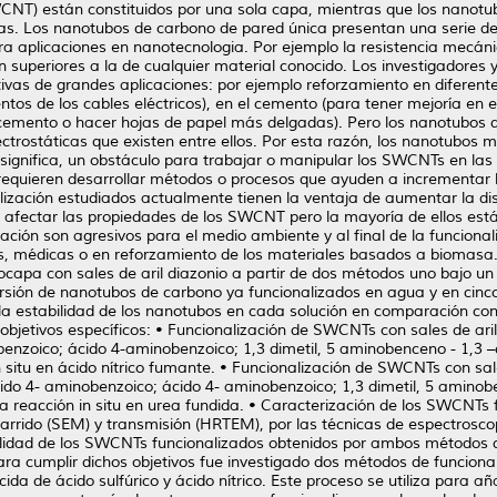
CNT) están constituidos por una sola capa, mientras que los nanot
s. Los nanotubos de carbono de pared única presentan una serie de 
 aplicaciones en nanotecnologia. Por ejemplo la resistencia mecánic
 superiores a la de cualquier material conocido. Los investigadores y
ivas de grandes aplicaciones: por ejemplo reforzamiento en diferent
tos de los cables eléctricos), en el cemento (para tener mejoría en 
e cemento o hacer hojas de papel más delgadas). Pero los nanotubo
trostáticas que existen entre ellos. Por esta razón, los nanotubos m
 significa, un obstáculo para trabajar o manipular los SWCNTs en la
 requieren desarrollar métodos o procesos que ayuden a incrementar 
lización estudiados actualmente tienen la ventaja de aumentar la di
n afectar las propiedades de los SWCNT pero la mayoría de ellos es
ación son agresivos para el medio ambiente y al final de la funcional
s, médicas o en reforzamiento de los materiales basados a biomasa. E
capa con sales de aril diazonio a partir de dos métodos uno bajo un 
persión de nanotubos de carbono ya funcionalizados en agua y en cinc
y la estabilidad de los nanotubos en cada solución en comparación con
bjetivos específicos: • Funcionalización de SWCNTs con sales de aril d
benzoico; ácido 4-aminobenzoico; 1,3 dimetil, 5 aminobenceno - 1,3 –d
n situ en ácido nítrico fumante. • Funcionalización de SWCNTs con sales
cido 4- aminobenzoico; ácido 4- aminobenzoico; 1,3 dimetil, 5 aminobe
 la reacción in situ en urea fundida. • Caracterización de los SWCN
barrido (SEM) y transmisión (HRTEM), por las técnicas de espectrosco
bilidad de los SWCNTs funcionalizados obtenidos por ambos métodos 
Para cumplir dichos objetivos fue investigado dos métodos de funciona
da de ácido sulfúrico y ácido nítrico. Este proceso se utiliza para 