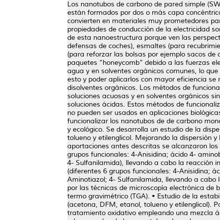
Los nanotubos de carbono de pared simple (SW
están formados por dos o más capa concéntrica
convierten en materiales muy prometedores para
propiedades de conducción de la electricidad son
de esta nanoestructura porque ven las perspect
defensas de coches), esmaltes (para recubrimien
(para reforzar las bolsas por ejemplo sacos d
paquetes “honeycomb” debido a las fuerzas elec
agua y en solventes orgánicos comunes, lo que
esto y poder aplicarlos con mayor eficiencia se
disolventes orgánicos. Los métodos de funciona
soluciones acuosas y en solventes orgánicos si
soluciones ácidas. Estos métodos de funcionaliz
no pueden ser usados en aplicaciones biológica
funcionalizar los nanotubos de de carbono mono
y ecológico. Se desarrolla un estudio de la dis
tolueno y etilenglicol. Mejorando la dispersión 
aportaciones antes descritas se alcanzaron los o
grupos funcionales: 4-Anisidina; ácido 4- amino
4- Sulfanilamida), llevando a cabo la reacción i
(diferentes 6 grupos funcionales: 4-Anisidina; á
Aminotiazol; 4- Sulfanilamida, llevando a cabo
por las técnicas de microscopía electrónica de 
termo gravimétrico (TGA). • Estudio de la esta
(acetona, DFM, etanol, tolueno y etilenglicol). 
tratamiento oxidativo empleando una mezcla áci