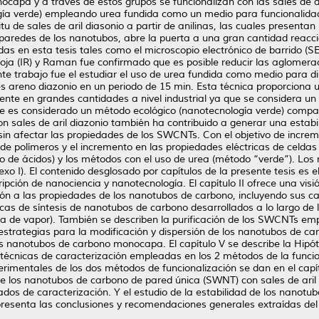
capa y a través de estos grupos se funcionalizan con las sales de a
gía verde) empleando urea fundida como un medio para funcionalidad
 de sales de aril diasonio a partir de anilinas, las cuales present
 paredes de los nanotubos, abre la puerta a una gran cantidad reacc
das en esta tesis tales como el microscopio electrónico de barrido (S
roja (IR) y Raman fue confirmado que es posible reducir las aglomer
ente trabajo fue el estudiar el uso de urea fundida como medio para di
 areno diazonio en un periodo de 15 min. Esta técnica proporciona 
nte en grandes cantidades a nivel industrial ya que se considera un
te es considerado un método ecológico (nanotecnología verde) compa
n sales de aril diazonio también ha contribuido a generar una estabi
sin afectar las propiedades de los SWCNTs. Con el objetivo de increme
de polímeros y el incremento en las propiedades eléctricas de celda
uso de ácidos) y los métodos con el uso de urea (método “verde”). Los 
xo I). El contenido desglosado por capítulos de la presente tesis es el
ipción de nanociencia y nanotecnología. El capítulo II ofrece una visi
n a las propiedades de los nanotubos de carbono, incluyendo sus cara
cnicas de síntesis de nanotubos de carbono desarrollados a lo largo d
mica de vapor). También se describen la purificación de los SWCNTs e
 estrategias para la modificación y dispersión de los nanotubos de c
os nanotubos de carbono monocapa. El capítulo V se describe la Hipótes
as técnicas de caracterización empleadas en los 2 métodos de la fun
erimentales de los dos métodos de funcionalización se dan en el capítu
de los nanotubos de carbono de pared única (SWNT) con sales de aril
ados de caracterización. Y el estudio de la estabilidad de los nanot
 presenta las conclusiones y recomendaciones generales extraídas del 