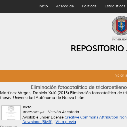
Inicio
Acerca de
Políticas
Estadísticas
REPOSITORIO
Iniciar 
Eliminación fotocatalítica de tricloroetil
Martínez Vargas, Daniela Xulú
(2013)
Eliminación fotocatalítica de t
thesis, Universidad Autónoma de Nuevo León.
Texto
- Versión Aceptada
1080256625.pdf
Available under License
Creative Commons Attribution Non
Download (5MB)
|
Vista previa